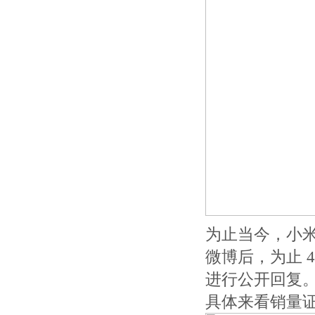
为止当今，小米集
微博后，为止 
进行公开回复
具体来看销量