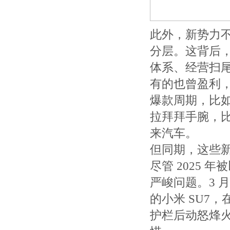
此外，新势力
分层。这背后
体系、经营扫
有的也曾盈利，
爆款周期，比
拉拜拜手腕，比
来汽车。
但同期，这些
尽管 2025
严峻问题。3 月 
的小米 SU7
护栏后动怒烽