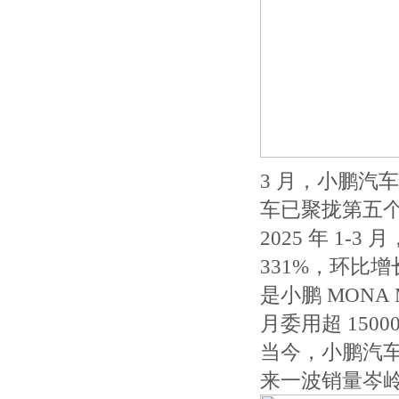
3 月，小鹏汽车
车已聚拢第五个
2025 年 1-
331%，环比
是小鹏 MONA 
月委用超 1500
当今，小鹏汽车
来一波销量岑