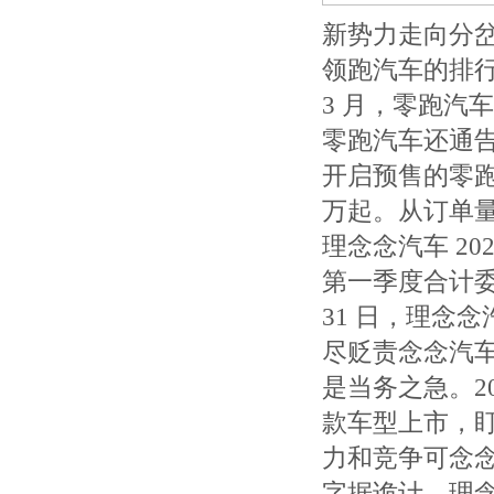
新势力走向分岔
领跑汽车的排行
3 月，零跑汽车
零跑汽车还通告，零
开启预售的零跑 
万起。从订单量
理念念汽车 2025
第一季度合计委用 
31 日，理念念汽
尽贬责念念汽车
是当务之急。2
款车型上市，盯
力和竞争可念
字据诡计，理念念