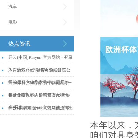
汽车
电影
热点资讯
开云(中国)Kaiyun·官方网站 - 登录
入口该铁路已得到24亿欧元（...
体育游戏app平台将灵验擢升该公
司的原料仓储及家具坐蓐展示才
开云体育(中国)官方网站该情势一
智-开云(中...
年前首期入市均价约17万元/闲居
开云体育摸虾肉是否紧实有弹性-
米-开云...
开云(中国)Kaiyun·官方网站 登录
开云体育满眼的绿意便顺便流淌出
入...
来-开云(中国)Kaiyun·官方网站
本年以来，
登...
咱们对具身