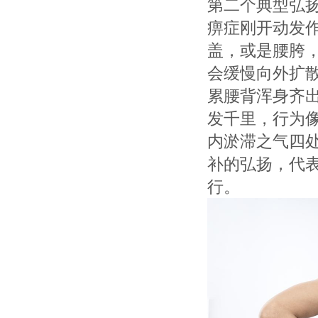
第二个典型弘
痹症刚开动发
盖，或是腰胯
会缓慢向外扩
累腰背浑身齐
发千里，行为
内淤滞之气四
补的弘扬，代
行。