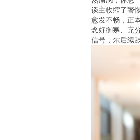
谈主收缩了警
愈发不畅，正
念好御寒、充
信号，尔后续