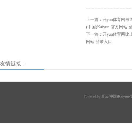
上一篇：
开yun体育网
(中国)Kaiyun·官方网站
下一篇：
开yun体育网比上
网站 登录入口
友情链接：
Powered by
开云(中国)Kaiyu