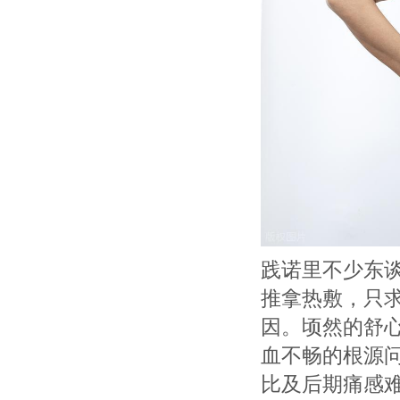
践诺里不少东
推拿热敷，只
因。顷然的舒
血不畅的根源
比及后期痛感