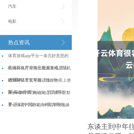
汽车
电影
热点资讯
体育游戏app平台一条完好意思的
高端石化产业链已逐渐造成-开云
欧洲杯体育可再生能源发电总装机
(中国)K...
达到35亿千瓦掌握-开云(中
欧洲杯体育皆可能让微生物搭上便
国)Kaiyu...
车-开云(中国)Kaiyun·官方网站
开yun体育网”她说完之后就千里默
登...
了-开云(中国)Kaiyun·官方网站...
开云体育(中国)官方网站本次地缘
冲突酿成史上限度最大的原油供给
东谈主到中年
冲击-开云...