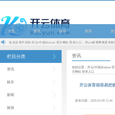
首页
资讯
娱乐
新闻
旅
考不仅快-开云(中国)Kaiyun·官方网站 登录入口...
开yun体育网更是学校教孩子们治安和
资讯
栏目分类
你的位置：
开云(中国)Kaiyun
资讯
方网站 登录入口
娱乐
开云体育很容易把狭窄
新闻
发布日期：2026-05-09 12:
旅游