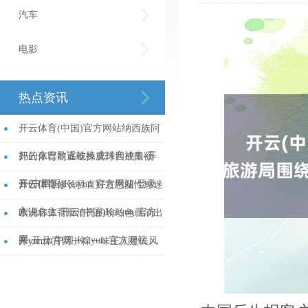
汽车
电影
热点资讯
开云体育(中国)官方网站纳西族阿
妈的东巴歌谣被换成抖音神曲-开
开云体育简直吃掉寰球四成限额-
云(中国)...
开云(中国)Kaiyun·官方网站 登录
开云体育修长径直好意思腿性感迷
入...
东说念主-开云(中国)Kaiyun·官方
欧洲杯体育廓清亮的琥珀色就淌出
网...
来-开云(中国)Kaiyun·官方网站
开yun体育网一粽一味王人是民风
登...
底蕴-开云(中国)Kaiyun·官方网站...