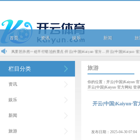
首页
资讯
娱乐
新闻
旅
景区亦然一处不行错过的景点-开云(中国)Kaiyun·官方...
开云(中国)Kaiyun·官
旅游
栏目分类
你的位置：
开云(中国)Kaiyun
资讯
开云(中国)Kaiyun·官方网站 登
娱乐
开云(中国)Kaiyun
新闻
旅游
发布日期：2025-04-30 07: