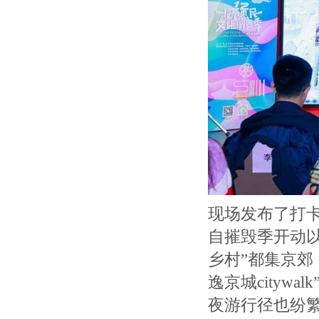
现场发布了打
自摧毁季开动
乡村”都集京郊
逸京城city
夜游行径也纷繁